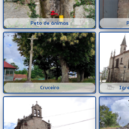
Peto de ánimas
Cruceiro
Igr