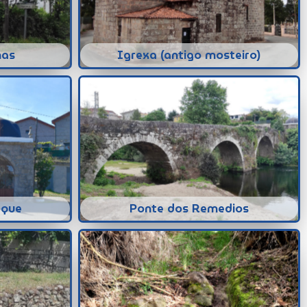
mas
Igrexa (antigo mosteiro)
oque
Ponte dos Remedios