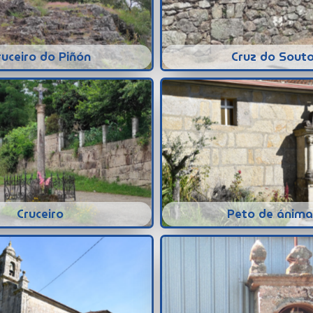
ruceiro do Piñón
Cruz do Sout
Cruceiro
Peto de ánima