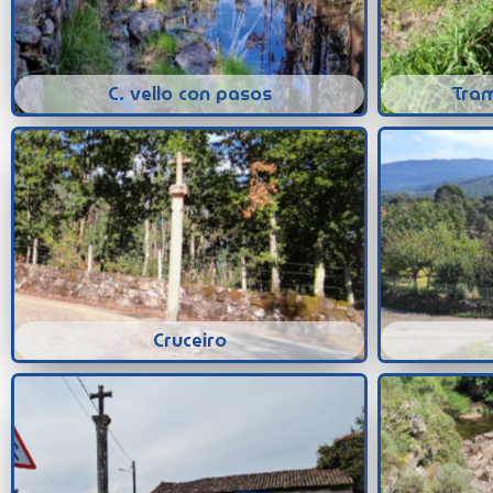
C. vello con pasos
Tram
Cruceiro