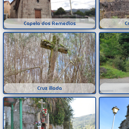
Capela dos Remedios
C
Cruz illada