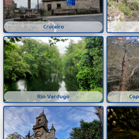
Cruceiro
Río Verdugo
Cap