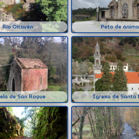
Río Oitavén
Peto de ánima
ela de San Roque
Igrexa de Santa 