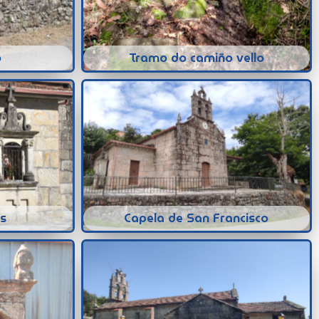
o
Tramo do camiño vello
s
Capela de San Francisco