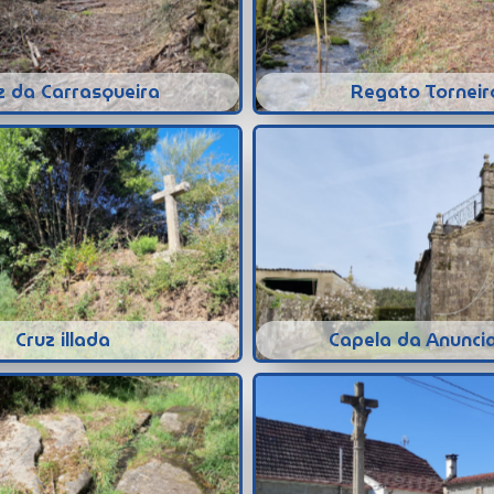
z da Carrasqueira
Regato Torneir
Cruz illada
Capela da Anunci