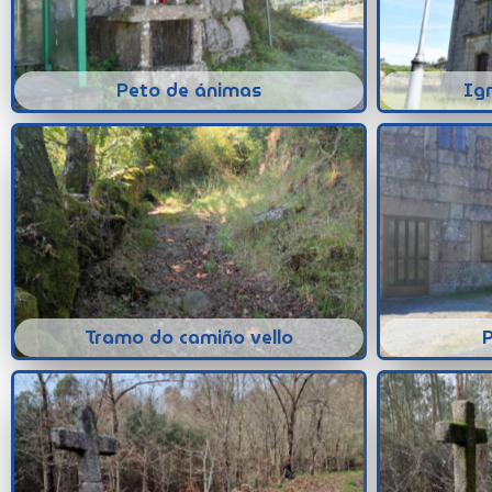
Peto de ánimas
Ig
Tramo do camiño vello