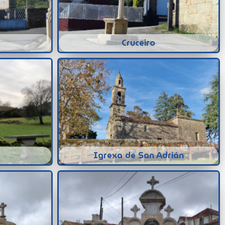
Cruceiro
Igrexa de San Adrián