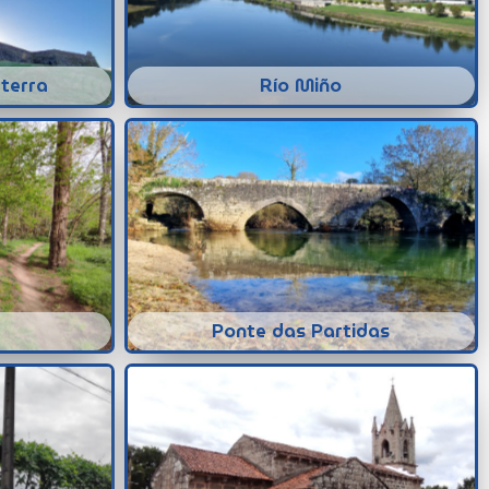
terra
Río Miño
Ponte das Partidas