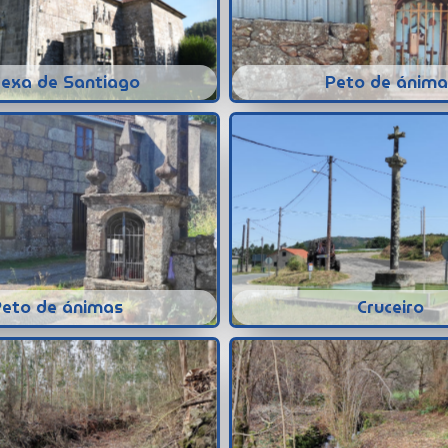
rexa de Santiago
Peto de ánima
Peto de ánimas
Cruceiro