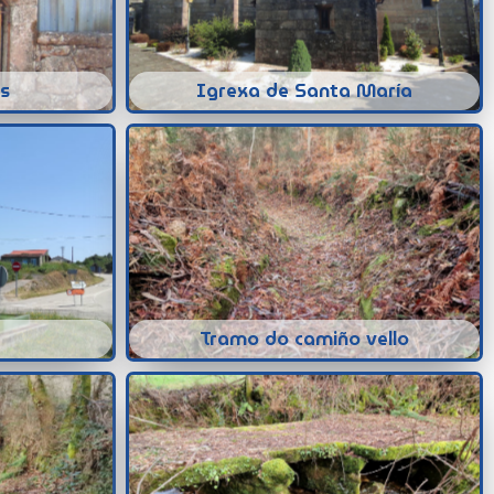
s
Igrexa de Santa María
Tramo do camiño vello