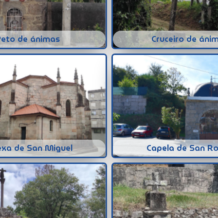
Peto de ánimas
Cruceiro de áni
exa de San Miguel
Capela de San R