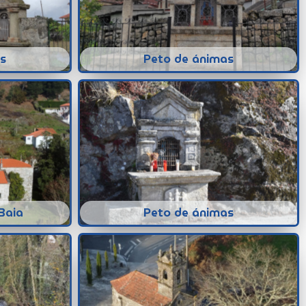
s
Peto de ánimas
Baia
Peto de ánimas