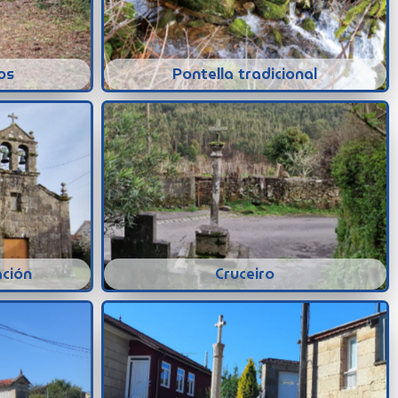
os
Pontella tradicional
ación
Cruceiro