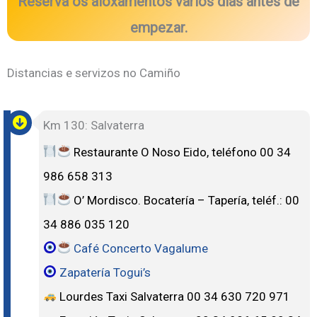
Reserva os aloxamentos varios días antes de
empezar.
Distancias e servizos no Camiño
Km 130: Salvaterra
Restaurante O Noso Eido, teléfono 00 34
986 658 313
O’ Mordisco. Bocatería – Tapería, teléf.: 00
34 886 035 120
Café Concerto Vagalume
Za
patería Togui’s
Lourdes Taxi Salvaterra 00 34 630 720 971