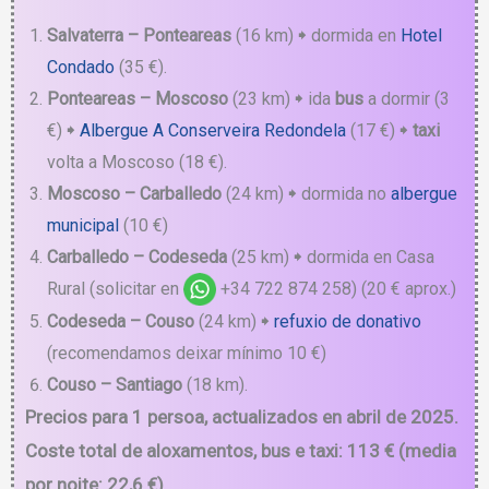
Salvaterra – Ponteareas
(16 km) 🠺 dormida en
Hotel
Condado
(35 €).
Ponteareas – Moscoso
(23 km) 🠺 ida
bus
a dormir (3
€) 🠺
Albergue A
Conserveira Redondela
(17 €) 🠺
taxi
volta a Moscoso
(18 €).
Moscoso – Carballedo
(24 km) 🠺 dormida no
albergue
municipal
(10 €)
Carballedo – Codeseda
(25 km) 🠺 dormida en Casa
Rural (solicitar en
+34 722 874 258) (20 € aprox.)
Codeseda – Couso
(24 km) 🠺
refuxio de donativo
(recomendamos deixar mínimo 10 €)
Couso – Santiago
(18 km).
Precios para 1 persoa, actualizados en abril de 2025.
Coste total de aloxamentos, bus e taxi: 113 € (media
por noite: 22,6 €).