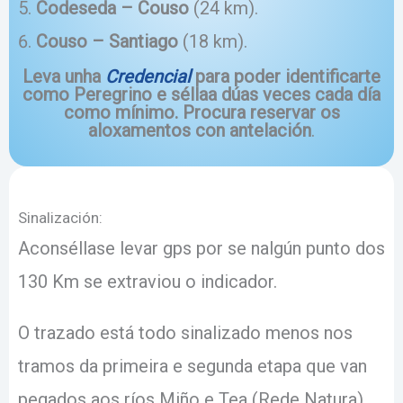
Codeseda – Couso
(24 km).
Couso – Santiago
(18 km).
Leva unha
Credencial
para poder identificarte
como Peregrino
e séllaa dúas veces cada día
como mínimo
.​
Procura reservar os
aloxamentos con antelación
.
Sinalización:
Aconséllase levar gps por se nalgún punto dos
130 Km se extraviou o indicador.
O trazado está todo sinalizado menos nos
tramos da primeira e segunda etapa que van
pegados aos ríos Miño e Tea (Rede Natura)