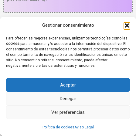
O reparto das etapas está condicionado pola dispoñibilidade de
Gestionar consentimiento
sitios para comer e durmir. Nas zonas onde non hai aloxamentos
pódese botar man dun taxi. Algúns dos datos mostrados nesta
Para ofrecer las mejores experiencias, utilizamos tecnologías como las
páxina web poden estar desactualizados, recoméndase
cookies
para almacenar y/o acceder a la información del dispositivo. El
consentimiento de estas tecnologías nos permitirá procesar datos como
comprobalos poñéndose en contacto directo cos
el comportamiento de navegación o las identificaciones únicas en este
establecementos. Nos tramos coincidentes con estradas
sitio. No consentir o retirar el consentimiento, puede afectar
negativamente a ciertas características y funciones.
recorde respectar a normativa de Tráfico. Recomendamos
revisar os
consellos oficiais
para peregrinar.
Aceptar
Denegar
Guía do percorrido e do patrimonio.
A guía creouse coa intención de que o camiñante
Ver preferencias
poida levar consigo unha publicación en formato
Política de cookies
Aviso Legal
papel que poida consultar cómodamente sen ter