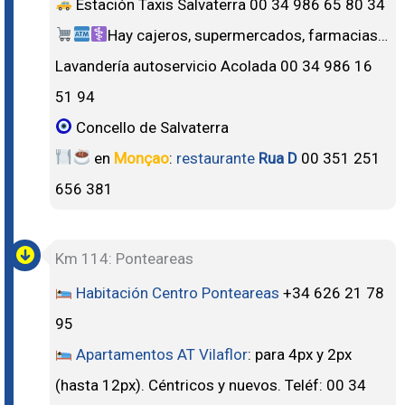
Estación Taxis Salvaterra 00 34 986 65 80 34
Hay cajeros, supermercados, farmacias…
Lavandería autoservicio Acolada 00 34 986 16
51 94
Concello de Salvaterra
en
Monçao
:
restaurante
Rua D
00 351 251
656 381
Km 114: Ponteareas
Habitación Centro Ponteareas
+34 626 21 78
95
Apartamentos AT Vilaflor
: para 4px y 2px
(hasta 12px). Céntricos y nuevos. Teléf: 00 34