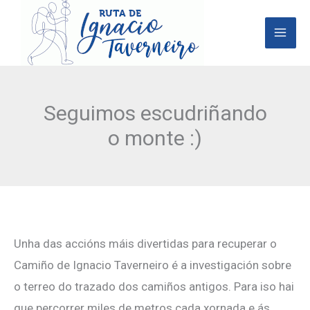
Ir
al
contenido
Seguimos escudriñando
o monte :)
Unha das accións máis divertidas para recuperar o
Camiño de Ignacio Taverneiro é a investigación sobre
o terreo do trazado dos camiños antigos. Para iso hai
que percorrer miles de metros cada xornada e ás