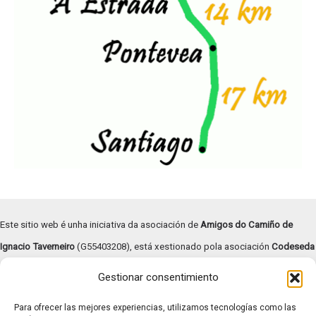
Este sitio web é unha iniciativa da asociación de
Amigos do Camiño de
Ignacio Taverneiro
(G55403208), está xestionado pola asociación
Codeseda
Viva
(G94055472) e
subvencionado pola Deputación de Pontevedra –
Gestionar consentimiento
Turismo Rías Baixas
.
Para ofrecer las mejores experiencias, utilizamos tecnologías como las
Copyright © | 2026 |
Aviso legal
|
Términos y condiciones
|