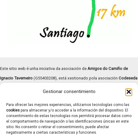
Este sitio web é unha iniciativa da asociación de
Amigos do Camiño de
Ignacio Taverneiro
(G55403208), está xestionado pola asociación
Codeseda
Viva
(G94055472) e
subvencionado pola Deputación de Pontevedra –
Gestionar consentimiento
Turismo Rías Baixas
.
Para ofrecer las mejores experiencias, utilizamos tecnologías como las
Copyright © | 2026 |
Aviso legal
|
Términos y condiciones
|
cookies
para almacenar y/o acceder a la información del dispositivo. El
consentimiento de estas tecnologías nos permitirá procesar datos como
Transparencia
|
Política de cookies
el comportamiento de navegación o las identificaciones únicas en este
Contacto: caminotaverneiro@gmail.com
sitio. No consentir o retirar el consentimiento, puede afectar
negativamente a ciertas características y funciones.