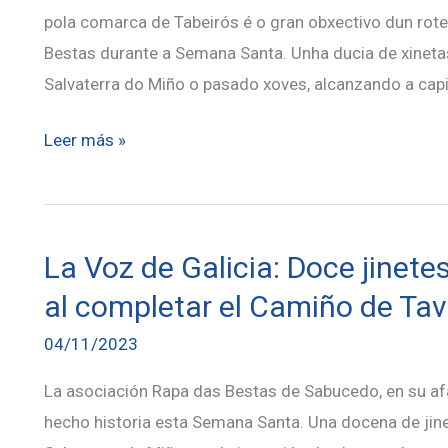
pola comarca de Tabeirós é o gran obxectivo dun rote
Bestas durante a Semana Santa. Unha ducia de xinet
Salvaterra do Miño o pasado xoves, alcanzando a capit
Finaliza
Leer más »
na
catedral
de
La Voz de Galicia: Doce jinete
Santiago
a
al completar el Camiño de Tav
primeira
04/11/2023
ruta
cabalar
La asociación Rapa das Bestas de Sabucedo, en su afán
realizada
hecho historia esta Semana Santa. Una docena de jinet