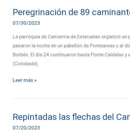
Taverneiro
Peregrinación de 89 caminant
en
BTT
07/30/2023
La parroquia de Camarma de Esteruelas organizó un per
pasaron la noche en un pabellón de Ponteareas y al d
Borbén. El día 24 continuaron hasta Ponte Caldelas y 
(Cotobade).
Peregrinación
Leer más »
de
89
caminantes
Repintadas las flechas del C
de
Madrid
07/20/2023