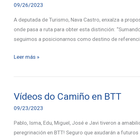
09/26/2023
A deputada de Turismo, Nava Castro, enxalza a propos
onde pasa a ruta para obter esta distinción: “Sumand
seguimos a posicionarnos como destino de referenci
A
Leer más »
Deputación
De
Pontevedra
Vídeos do Camiño en BTT
apoia
a
09/23/2023
declaración
Pablo, Isma, Edu, Miguel, José e Javi tiveron a amabi
do
peregrinación en BTT! Seguro que axudarán a futuros 
Camiño