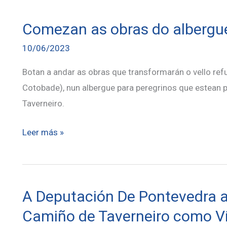
Camiño!
Comezan as obras do albergue
10/06/2023
Botan a andar as obras que transformarán o vello re
Cotobade), nun albergue para peregrinos que estean 
Taverneiro.
Comezan
Leer más »
as
obras
do
A Deputación De Pontevedra a
albergue
en
Camiño de Taverneiro como Ví
Carballedo