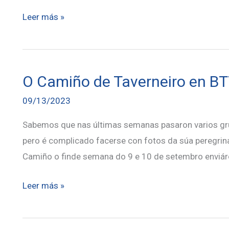
de
Vídeos
Leer más »
Taverneiro
do
como
Camiño
Vía
en
Cultural
O Camiño de Taverneiro en B
BTT
09/13/2023
Sabemos que nas últimas semanas pasaron varios grup
pero é complicado facerse con fotos da súa peregrina
Camiño o finde semana do 9 e 10 de setembro enviár
O
Leer más »
Camiño
de