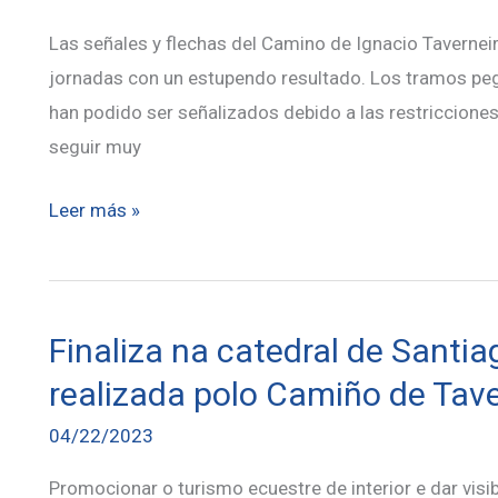
Las señales y flechas del Camino de Ignacio Taverneir
jornadas con un estupendo resultado. Los tramos pega
han podido ser señalizados debido a las restricciones
seguir muy
Repintadas
Leer más »
las
flechas
del
Finaliza na catedral de Santia
Camino
realizada polo Camiño de Tave
04/22/2023
Promocionar o turismo ecuestre de interior e dar vis