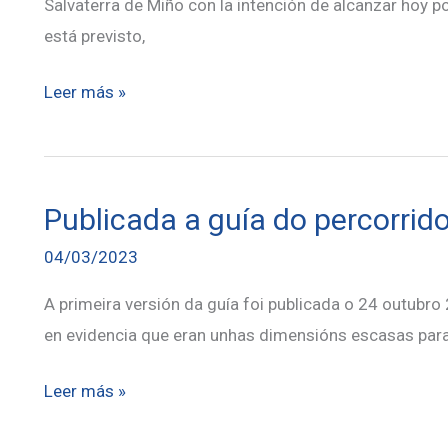
polo
Salvaterra de Miño con la intención de alcanzar hoy p
Camiño
está previsto,
de
La
Leer más »
Taverneiro
Voz
de
Galicia:
Publicada a guía do percorrido
Doce
jinetes
04/03/2023
estradenses
A primeira versión da guía foi publicada o 24 outub
hacen
en evidencia que eran unhas dimensións escasas para 
historia
al
Publicada
Leer más »
completar
a
el