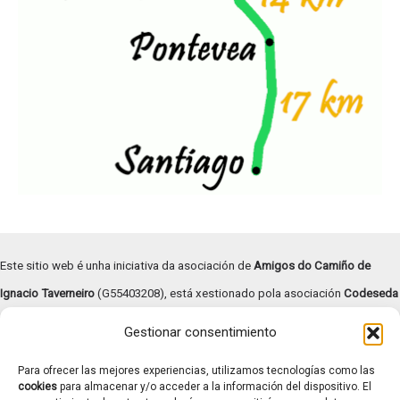
Este sitio web é unha iniciativa da asociación de
Amigos do Camiño de
Ignacio Taverneiro
(G55403208), está xestionado pola asociación
Codeseda
Viva
(G94055472) e
subvencionado pola Deputación de Pontevedra –
Gestionar consentimiento
Turismo Rías Baixas
.
Para ofrecer las mejores experiencias, utilizamos tecnologías como las
Copyright © | 2026 |
Aviso legal
|
Términos y condiciones
|
cookies
para almacenar y/o acceder a la información del dispositivo. El