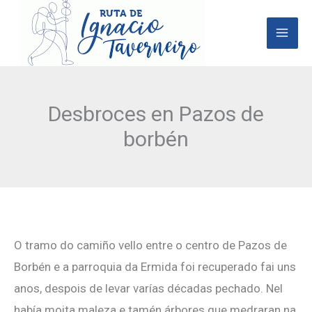
Ir
al
contenido
Desbroces en Pazos de
borbén
O tramo do camiño vello entre o centro de Pazos de
Borbén e a parroquia da Ermida foi recuperado fai uns
anos, despois de levar varías décadas pechado. Nel
había moita maleza e tamén árbores que medraran na