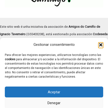
Este sitio web é unha iniciativa da asociación de
Amigos do Camiño de
Ignacio Taverneiro
(G55403208), está xestionado pola asociación
Codeseda
Viva
(G94055472) e
subvencionado pola Deputación de Pontevedra –
Gestionar consentimiento
Turismo Rías Baixas
.
Para ofrecer las mejores experiencias, utilizamos tecnologías como las
Copyright © | 2026 |
Aviso legal
|
Términos y condiciones
|
cookies
para almacenar y/o acceder a la información del dispositivo. El
consentimiento de estas tecnologías nos permitirá procesar datos como
Transparencia
|
Política de cookies
el comportamiento de navegación o las identificaciones únicas en este
Contacto: caminotaverneiro@gmail.com
sitio. No consentir o retirar el consentimiento, puede afectar
negativamente a ciertas características y funciones.
Aceptar
Denegar