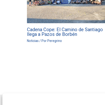
Cadena Cope: El Camino de Santiago
llega a Pazos de Borbén
Noticias
/ Por
Peregrino
Este sitio web é unha iniciativa da asociación de
Amigos do Cami