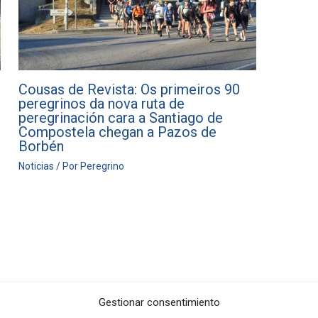
Cousas de Revista: Os primeiros 90
peregrinos da nova ruta de
peregrinación cara a Santiago de
Compostela chegan a Pazos de
Borbén
Noticias
/ Por
Peregrino
Gestionar consentimiento
ño de Ignacio Taverneiro
(G55403208), está xestionado pola