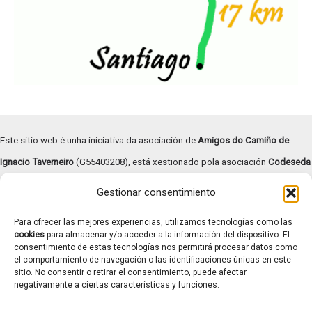
Este sitio web é unha iniciativa da asociación de
Amigos do Camiño de
Ignacio Taverneiro
(G55403208), está xestionado pola asociación
Codeseda
Viva
(G94055472) e
subvencionado pola Deputación de Pontevedra –
Gestionar consentimiento
Turismo Rías Baixas
.
Para ofrecer las mejores experiencias, utilizamos tecnologías como las
Copyright © | 2026 |
Aviso legal
|
Términos y condiciones
|
cookies
para almacenar y/o acceder a la información del dispositivo. El
consentimiento de estas tecnologías nos permitirá procesar datos como
Transparencia
|
Política de cookies
el comportamiento de navegación o las identificaciones únicas en este
Contacto: caminotaverneiro@gmail.com
sitio. No consentir o retirar el consentimiento, puede afectar
negativamente a ciertas características y funciones.