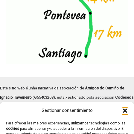
Este sitio web é unha iniciativa da asociación de
Amigos do Camiño de
Ignacio Taverneiro
(G55403208), está xestionado pola asociación
Codeseda
Viva
(G94055472) e
subvencionado pola Deputación de Pontevedra –
Gestionar consentimiento
Turismo Rías Baixas
.
Para ofrecer las mejores experiencias, utilizamos tecnologías como las
Copyright © | 2026 |
Aviso legal
|
Términos y condiciones
|
cookies
para almacenar y/o acceder a la información del dispositivo. El