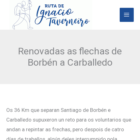
Ir
al
contenido
Renovadas as flechas de
Borbén a Carballedo
Os 36 Km que separan Santiago de Borbén e
Carballedo supuxeron un reto para os voluntarios que
andan a repintar as frechas, pero despois de catro
días de traballos, algún deles interrumpido pola