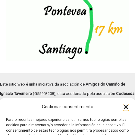
Este sitio web é unha iniciativa da asociación de
Amigos do Camiño de
Ignacio Taverneiro
(G55403208), está xestionado pola asociación
Codeseda
Viva
(G94055472) e
subvencionado pola Deputación de Pontevedra –
Gestionar consentimiento
Turismo Rías Baixas
.
Para ofrecer las mejores experiencias, utilizamos tecnologías como las
Copyright © | 2026 |
Aviso legal
|
Términos y condiciones
|
cookies
para almacenar y/o acceder a la información del dispositivo. El
consentimiento de estas tecnologías nos permitirá procesar datos como
Transparencia
|
Política de cookies