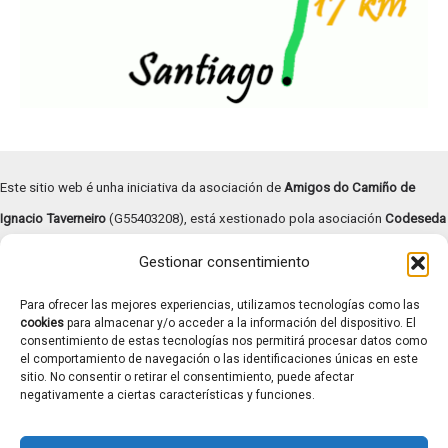
Este sitio web é unha iniciativa da asociación de
Amigos do Camiño de
Ignacio Taverneiro
(G55403208), está xestionado pola asociación
Codeseda
Viva
(G94055472) e
subvencionado pola Deputación de Pontevedra –
Gestionar consentimiento
Turismo Rías Baixas
.
Para ofrecer las mejores experiencias, utilizamos tecnologías como las
Copyright © | 2026 |
Aviso legal
|
Términos y condiciones
|
cookies
para almacenar y/o acceder a la información del dispositivo. El
consentimiento de estas tecnologías nos permitirá procesar datos como
Transparencia
|
Política de cookies
el comportamiento de navegación o las identificaciones únicas en este
Contacto: caminotaverneiro@gmail.com
sitio. No consentir o retirar el consentimiento, puede afectar
negativamente a ciertas características y funciones.