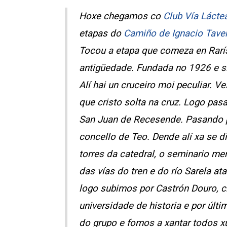
Hoxe chegamos co
Club Vía Lácte
etapas do
Camiño de Ignacio Taver
Tocou a etapa que comeza en Rarís
antigüedade. Fundada no 1926 e si
Alí hai un cruceiro moi peculiar. 
que cristo solta na cruz. Logo pas
San Juan de Recesende. Pasando po
concello de Teo. Dende alí xa se d
torres da catedral, o seminario me
das vías do tren e do río Sarela ata
logo subimos por Castrón Douro, c
universidade de historia e por últi
do grupo e fomos a xantar todos x