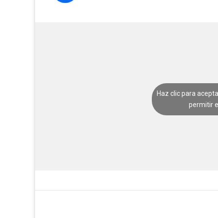
Haz clic para acept
permitir 