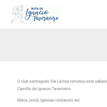
Ir
al
contenido
O club santiagués Vía Láctea rematou este sábad
Camiño de Ignacio Taverneiro.
María Jesús Iglesias cóntanolo así: