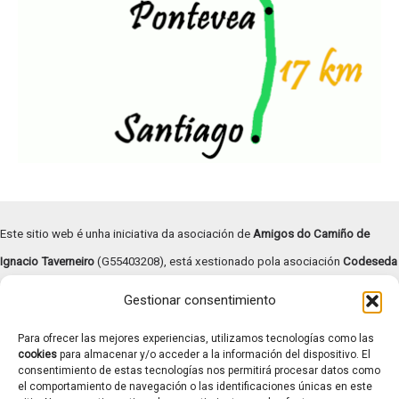
Este sitio web é unha iniciativa da asociación de
Amigos do Camiño de
Ignacio Taverneiro
(G55403208), está xestionado pola asociación
Codeseda
Viva
(G94055472) e
subvencionado pola Deputación de Pontevedra –
Gestionar consentimiento
Turismo Rías Baixas
.
Para ofrecer las mejores experiencias, utilizamos tecnologías como las
Copyright © | 2026 |
Aviso legal
|
Términos y condiciones
|
cookies
para almacenar y/o acceder a la información del dispositivo. El
consentimiento de estas tecnologías nos permitirá procesar datos como
Transparencia
|
Política de cookies
el comportamiento de navegación o las identificaciones únicas en este
Contacto: caminotaverneiro@gmail.com