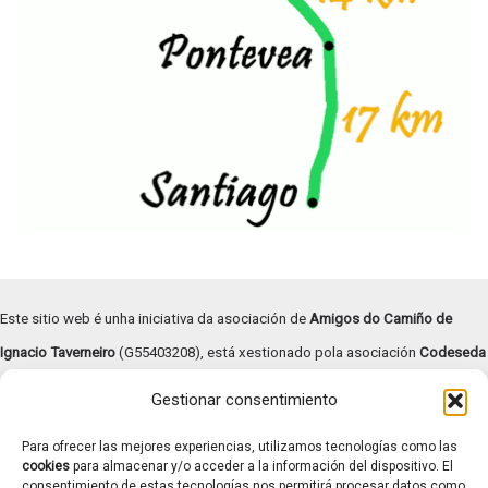
Este sitio web é unha iniciativa da asociación de
Amigos do Camiño de
Ignacio Taverneiro
(G55403208), está xestionado pola asociación
Codeseda
Viva
(G94055472) e
subvencionado pola Deputación de Pontevedra –
Gestionar consentimiento
Turismo Rías Baixas
.
Para ofrecer las mejores experiencias, utilizamos tecnologías como las
Copyright © | 2026 |
Aviso legal
|
Términos y condiciones
|
cookies
para almacenar y/o acceder a la información del dispositivo. El
consentimiento de estas tecnologías nos permitirá procesar datos como
Transparencia
|
Política de cookies