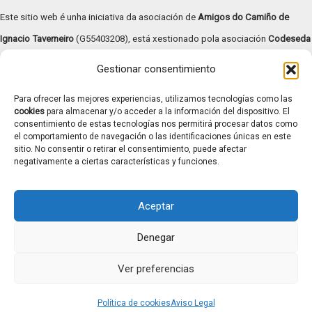
Este sitio web é unha iniciativa da asociación de
Amigos do Camiño de
Ignacio Taverneiro
(G55403208), está xestionado pola asociación
Codeseda
Viva
(G94055472) e
subvencionado pola Deputación de Pontevedra –
Gestionar consentimiento
Turismo Rías Baixas
.
Para ofrecer las mejores experiencias, utilizamos tecnologías como las
Copyright © | 2026 |
Aviso legal
|
Términos y condiciones
|
cookies
para almacenar y/o acceder a la información del dispositivo. El
consentimiento de estas tecnologías nos permitirá procesar datos como
Transparencia
|
Política de cookies
el comportamiento de navegación o las identificaciones únicas en este
Contacto: caminotaverneiro@gmail.com
sitio. No consentir o retirar el consentimiento, puede afectar
negativamente a ciertas características y funciones.
Aceptar
Denegar
Ver preferencias
Política de cookies
Aviso Legal