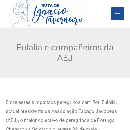
Ir
al
contenido
Eulalia e compañeiros da
AEJ
Entre estes simpáticos peregrinos camiñou Eulalia,
actual presidenta da Associação Espaço Jacobeus
(AEJ), o maior colectivo de peregrinos de Portugal.
Chegaron a Santiago o venres 22 de maio.