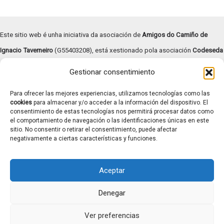
Este sitio web é unha iniciativa da asociación de
Amigos do Camiño de
Ignacio Taverneiro
(G55403208), está xestionado pola asociación
Codeseda
Viva
(G94055472) e
subvencionado pola Deputación de Pontevedra –
Gestionar consentimiento
Turismo Rías Baixas
.
Para ofrecer las mejores experiencias, utilizamos tecnologías como las
Copyright © | 2026 |
Aviso legal
|
Términos y condiciones
|
cookies
para almacenar y/o acceder a la información del dispositivo. El
consentimiento de estas tecnologías nos permitirá procesar datos como
Transparencia
|
Política de cookies
el comportamiento de navegación o las identificaciones únicas en este
Contacto: caminotaverneiro@gmail.com
sitio. No consentir o retirar el consentimiento, puede afectar
negativamente a ciertas características y funciones.
Aceptar
Denegar
Ver preferencias